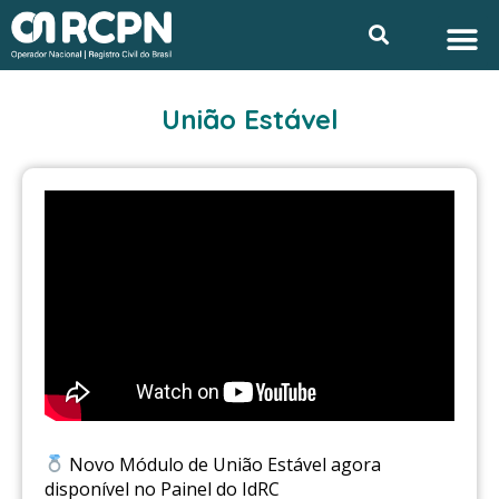
Ir
M
Search
Privacidade e L
para
o
conteúdo
União Estável
Novo Módulo de União Estável agora
disponível no Painel do IdRC