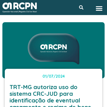
Ir
M
Search
Privacidade e L
para
o
conteúdo
01/07/2024
TRT-MG autoriza uso do
sistema CRC-JUD para
identificação de eventual