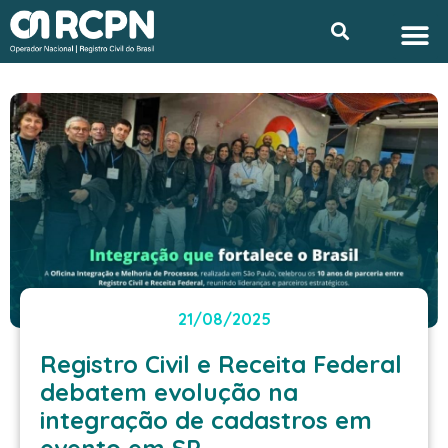
Ir
M
Search
Privacidade e L
para
o
conteúdo
21/08/2025
Registro Civil e Receita Federal
debatem evolução na
integração de cadastros em