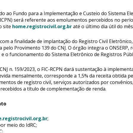
do ao Fundo para a Implementação e Custeio do Sistema Elet
RCPN) será referente aos emolumentos percebidos no períod
o site
home.registrocivil.org.br
até o último dia útil do mês
om a finalidade de implantação do Registro Civil Eletrônico
a pelo Provimento 139 do CNJ. O órgão integra o ONSERP, 
e o funcionamento do Sistema Eletrônico de Registros Públi
 CNJ n. 159/2023, o FIC-RCPN dará sustentação à implemen
devida mensalmente, corresponde a 1,5% da receita obtida pe
entos de registro civil, serviços autorizados por convênio
 recebidos a título de complementação de renda.
nto
.registrocivil.org.br
;
por meio do IdRC;
C;