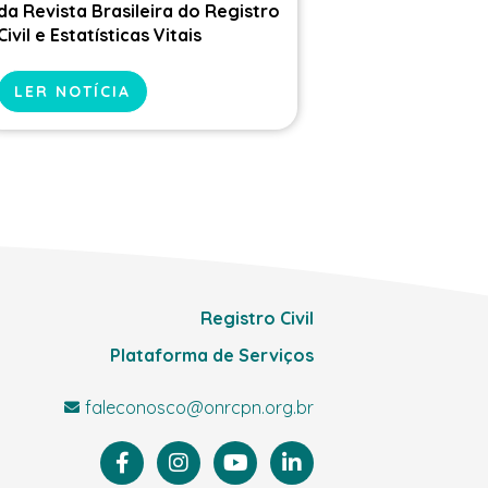
da Revista Brasileira do Registro
Civil e Estatísticas Vitais
LER NOTÍCIA
Registro Civil
Plataforma de Serviços
faleconosco@onrcpn.org.br
F
I
Y
L
a
n
o
i