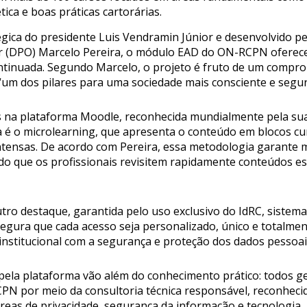
ica e boas práticas cartorárias.
gica do presidente Luis Vendramin Júnior e desenvolvido pel
cer (DPO) Marcelo Pereira, o módulo EAD do ON-RCPN ofer
ntinuada. Segundo Marcelo, o projeto é fruto de um comprom
um dos pilares para uma sociedade mais consciente e segura
 na plataforma Moodle, reconhecida mundialmente pela sua 
 é o microlearning, que apresenta o conteúdo em blocos curt
ntensas. De acordo com Pereira, essa metodologia garante m
o que os profissionais revisitem rapidamente conteúdos es
ro destaque, garantida pelo uso exclusivo do IdRC, sistema 
gura que cada acesso seja personalizado, único e totalment
nstitucional com a segurança e proteção dos dados pessoai
pela plataforma vão além do conhecimento prático: todos ger
PN por meio da consultoria técnica responsável, reconhecid
áreas de privacidade, segurança da informação e tecnologia.