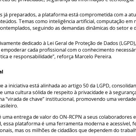
s já preparados, a plataforma está comprometida com a atu
teúdos. Temas como inteligência artificial, computação em
ontemplados, seguindo as demandas dinâmicas do setor e d
ivamente dedicado à Lei Geral de Proteção de Dados (LGPD
o é empoderar cada profissional com o conhecimento necessá
tica e responsabilidade”, reforça Marcelo Pereira.
al
ue a iniciativa está alinhada ao artigo 50 da LGPD, consol
 uma cultura sólida de respeito à privacidade e à seguranç
a “virada de chave” institucional, promovendo uma verdade
asileiro.
é uma entrega de valor do ON-RCPN a seus colaboradores e 
, essa plataforma é uma ferramenta moderna e acessível, fei
ionais, mas os milhões de cidadãos que dependem do trabalh