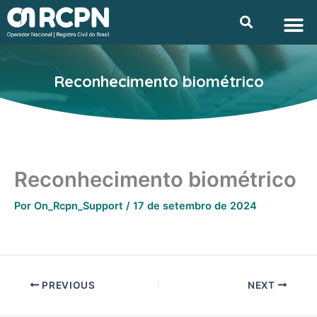
Ir
M
Searc
Privacidade e L
para
o
conteúdo
Reconhecimento biométrico
Reconhecimento biométrico
Por
On_Rcpn_Support
/
17 de setembro de 2024
PREVIOUS
NEXT