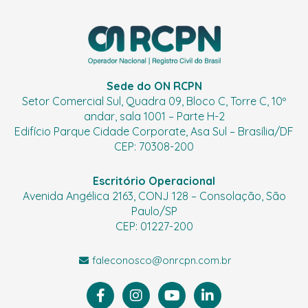
Sede do ON RCPN
Setor Comercial Sul, Quadra 09, Bloco C, Torre C, 10º
andar, sala 1001 – Parte H-2
Edifício Parque Cidade Corporate, Asa Sul – Brasília/DF
CEP: 70308-200
Escritório Operacional
Avenida Angélica 2163, CONJ 128 – Consolação, São
Paulo/SP
CEP: 01227-200
faleconosco@onrcpn.com.br
F
I
Y
L
a
n
o
i