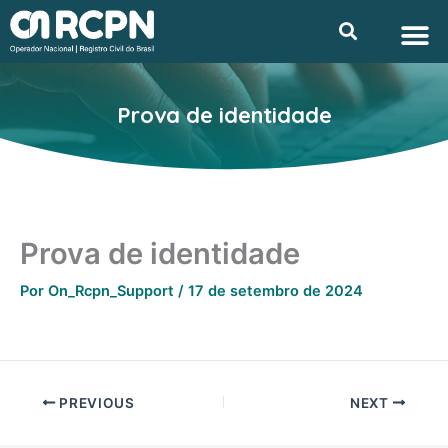
Ir
M
Searc
Privacidade e L
para
o
conteúdo
Prova de identidade
Prova de identidade
Por
On_Rcpn_Support
/
17 de setembro de 2024
PREVIOUS
NEXT