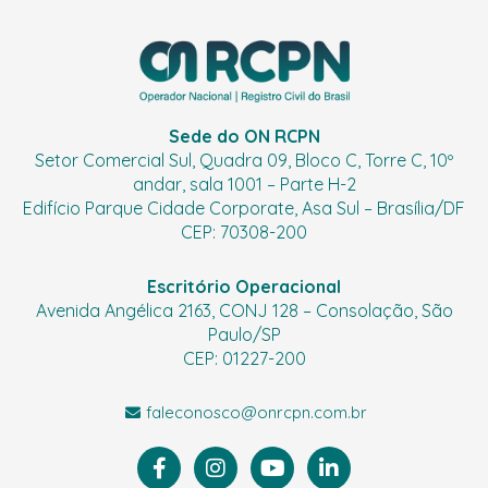
Sede do ON RCPN
Setor Comercial Sul, Quadra 09, Bloco C, Torre C, 10º
andar, sala 1001 – Parte H-2
Edifício Parque Cidade Corporate, Asa Sul – Brasília/DF
CEP: 70308-200
Escritório Operacional
Avenida Angélica 2163, CONJ 128 – Consolação, São
Paulo/SP
CEP: 01227-200
faleconosco@onrcpn.com.br
F
I
Y
L
a
n
o
i