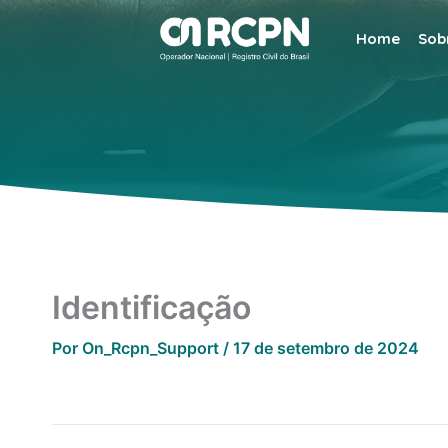
Ir
para
Home
Sob
o
conteúdo
Identificação
Por
On_Rcpn_Support
/
17 de setembro de 2024