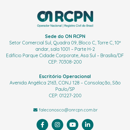
Sede do ON RCPN
Setor Comercial Sul, Quadra 09, Bloco C, Torre C, 10º
andar, sala 1001 – Parte H-2
Edifício Parque Cidade Corporate, Asa Sul – Brasília/DF
CEP: 70308-200
Escritório Operacional
Avenida Angélica 2163, CONJ 128 – Consolação, São
Paulo/SP
CEP: 01227-200
faleconosco@onrcpn.com.br
F
I
Y
L
a
n
o
i