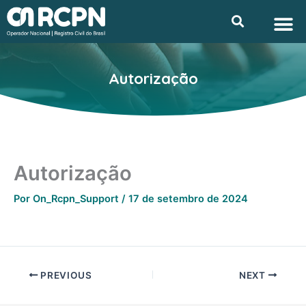
Ir
M
Searc
Privacidade e L
para
o
conteúdo
Autorização
Autorização
Por
On_Rcpn_Support
/
17 de setembro de 2024
PREVIOUS
NEXT