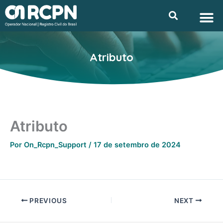
Ir
M
Searc
Privacidade e L
para
o
conteúdo
Atributo
Atributo
Por
On_Rcpn_Support
/
17 de setembro de 2024
PREVIOUS
NEXT