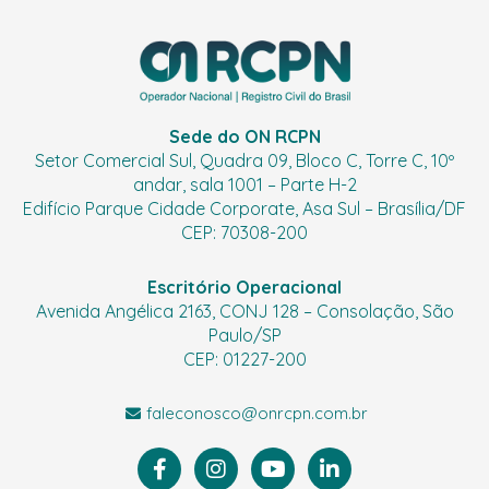
Sede do ON RCPN
Setor Comercial Sul, Quadra 09, Bloco C, Torre C, 10º
andar, sala 1001 – Parte H-2
Edifício Parque Cidade Corporate, Asa Sul – Brasília/DF
CEP: 70308-200
Escritório Operacional
Avenida Angélica 2163, CONJ 128 – Consolação, São
Paulo/SP
CEP: 01227-200
faleconosco@onrcpn.com.br
F
I
Y
L
a
n
o
i