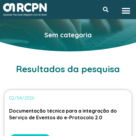
Ir
M
Searc
Privacidade e L
para
o
conteúdo
Sem categoria
Resultados da pesquisa
02/04/2026
Documentação técnica para a integração do
Serviço de Eventos do e-Protocolo 2.0