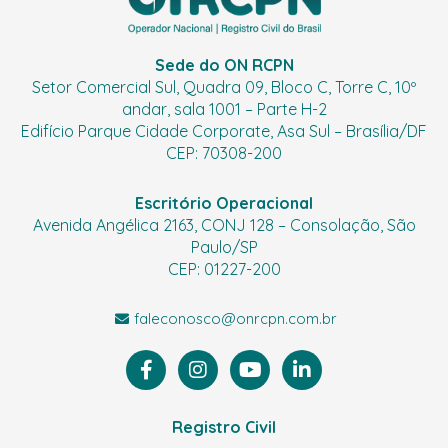
Sede do ON RCPN
Setor Comercial Sul, Quadra 09, Bloco C, Torre C, 10º
andar, sala 1001 – Parte H-2
Edifício Parque Cidade Corporate, Asa Sul – Brasília/DF
CEP: 70308-200
Escritório Operacional
Avenida Angélica 2163, CONJ 128 – Consolação, São
Paulo/SP
CEP: 01227-200
faleconosco@onrcpn.com.br
F
I
Y
L
a
n
o
i
c
s
u
n
e
t
t
k
Registro Civil
b
a
u
e