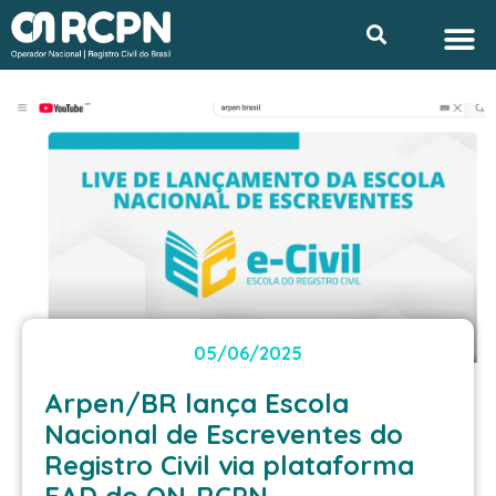
Ir
M
Search
Privacidade e L
para
o
conteúdo
05/06/2025
Arpen/BR lança Escola
Nacional de Escreventes do
Registro Civil via plataforma